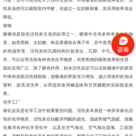
污染，也可与其他化学方法结合使用。环境修复的实际效果更好。活
性炭虽然可以吸附室内甲醛，但超过一定的吸附量，其应用效率就会
降低。
食物
糖褪色是脱色活性炭古老的应用之一。糖液中含有多种有色化学物
质，如类黑精、太妃糖、铁花青素络合离子等，其中类黑精对糖晶体
的色值有害。活性炭的孔隙结构比较发达，孔隙、中孔、微孔板并
存，可以合理去除各种有色化学物质，对类黑精的吸附效果较优异，
因此应用广泛。除了褪色作用，粉末活性炭还可以去除糖液中的胶原
纤维和表面活性残留物，使糖液的界面张力增加，减少挥发时的泡沫
塑料，提高清洗率，从而提高食用糖晶体和甘蔗糖蜜的实际脱皮效
果。
化学工厂
催化反应是化学工业中较重要的问题。活性炭本身是一种具有催化活
性的化学物质。活性炭在钛酸异丙酯的卤化、脱卤和烟气脱硫、脱氯
化氢等各种化学变化中，以及在空气氧化、空气氧化脱氢、乙烷脱