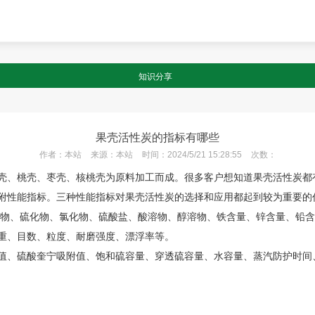
知识分享
果壳活性炭的指标有哪些
作者：
本站
来源：
本站
时间：
2024/5/21 15:28:55
次数：
壳、桃壳、枣壳、核桃壳为原料加工而成。很多客户想知道果壳活性炭都
附性能指标。三种性能指标对果壳活性炭的选择和应用都起到较为重要的
化物、硫化物、氯化物、硫酸盐、酸溶物、醇溶物、铁含量、锌含量、铅
重、目数、粒度、耐磨强度、漂浮率等。
值、硫酸奎宁吸附值、饱和硫容量、穿透硫容量、水容量、蒸汽防护时间、